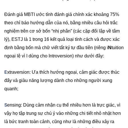
Đánh giá MBTI ước tính đánh giá chính xác khoảng 75%
theo chỉ báo hướng dẫn của nó, bằng nhiều câu hỏi trắc
nghiệm trên cơ sở bốn “nhị phân” (các cặp đối lập về tâm
lý), ESTJ là 1 trong 16 kết quả loại tính cách và được xác
định bằng bốn mà chữ viết tắt ký tự đầu tiên (riêng i
N
tuition
ngoại lệ vì I dùng cho Introversion) như dưới đây:
E
xtraversion: Ưa thích hướng ngoại, cảm giác được thúc
đẩy và giàu năng lượng dành cho những người xung
quanh;
S
ensing: Dùng cảm nhận cụ thể nhiều hơn là trực giác, vì
vậy họ tập trung sự chú ý vào những chi tiết nhỏ nhặt hơn
là bức tranh toàn cảnh, cũng như là những điều xảy ra