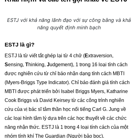
ESTJ với khả năng lãnh đạo với sự công bằng và khả
năng quyết định minh bạch
ESTJ là gì?
ESTJ là từ viết tắt ghép lại từ 4 chữ (
E
xtraversion,
S
ensing,
T
hinking,
J
udgement), 1 trong 16 loại tính cách
được nghiên cứu từ chỉ báo nhận dạng tính cách MBTI
(Myers-Briggs Type Indicator). Chỉ báo đánh giá tính cách
MBTI được phát triển bởi Isabel Briggs Myers, Katharine
Cook Briggs và David Keirsey từ các công trình nghiên
cứu của vị bác sĩ tâm thần học nổi tiếng Carl G. Jung về
các loại hình tâm lý dựa trên các học thuyết về các chức
năng nhận thức. ESTJ là 1 trong 4 loại tính cách của một
nhóm tính khí The Guardian (Người bảo bọc).